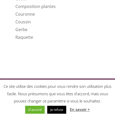
Composition plantes
Couronne
Coussin
Gerbe
Raquette
Accueil
Ce site utilise des cookies pour vous rendre son utilisation plus
Contact LaurentB – Fleuriste à Arcueil, Bagneux
facile. Nous présumons que vous êtes d'accord, mais vous
et Gentilly
pouvez changer ce paramètre si vous le souhaitez.
Conditions générales de vente
En savoir +
D'accord
Je refuse
Boutique en ligne
Mentions légales