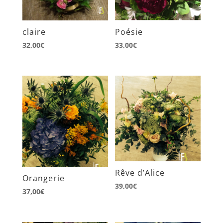
claire
Poésie
32,00
€
33,00
€
Rêve d’Alice
Orangerie
39,00
€
37,00
€