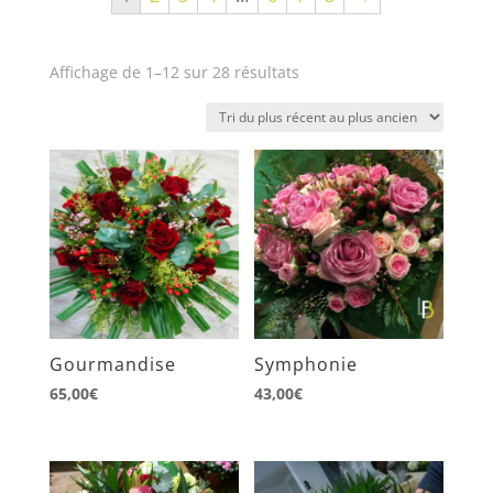
Trié
Affichage de 1–12 sur 28 résultats
du
plus
récent
au
plus
ancien
Gourmandise
Symphonie
65,00
€
43,00
€